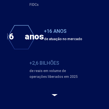
FIDCs
+16 ANOS
16 anos
+
de atuação no mercado
+2,6 BILHÕES
de reais em volume de
operações liberados em 2025
+600 MILHÕES
de ativos sob gestão em 2025