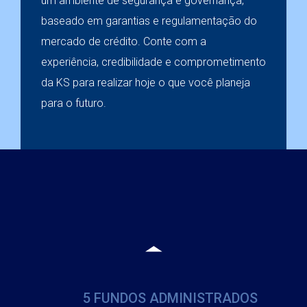
um ambiente de segurança e governança,
+16 ANOS
baseado em garantias e regulamentação do
de atuação no mercado
mercado de crédito. Conte com a
experiência, credibilidade e comprometimento
da KS para realizar hoje o que você planeja
+2,6 BILHÕES
para o futuro.
de reais em volume de
operações liberados em 2025
+600 MILHÕES
de ativos sob gestão em 2025
5 FUNDOS ADMINISTRADOS